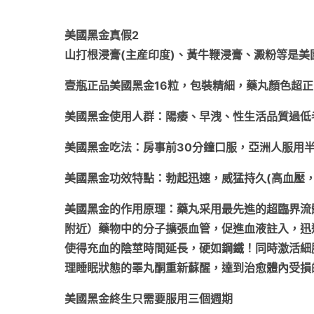
美國黑金真假2
山打根浸膏(主産印度)、黃牛鞭浸膏、澱粉等是
壹瓶正品美國黑金16粒，包裝精細，藥丸顏色超
美國黑金使用人群：陽痿、早洩、性生活品質過低
美國黑金吃法：房事前30分鐘口服，亞洲人服用半
美國黑金功效特點：勃起迅速，威猛持久(高血壓
美國黑金的作用原理：藥丸采用最先進的超臨界流
附近）藥物中的分子擴張血管，促進血液註入，迅
使得充血的陰莖時間延長，硬如鋼鐵！同時激活細
理睡眠狀態的睪丸酮重新蘇醒，達到治愈體內受損
美國黑金終生只需要服用三個週期