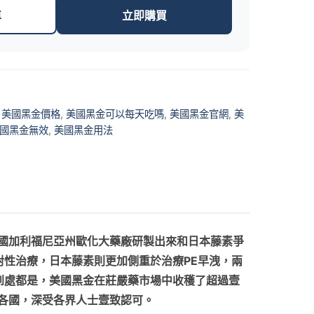
車
立即購買
,
美國黑金價格
,
美國黑金可以每天吃嗎
,
美國黑金官網
,
美
國黑金無效
,
美國黑金用法
國加利福尼亞州歐化大藥廠研製出來和日本藤素爭
對性治療，日本藤素則更加側重於治療PE早洩，兩
文到處都是，美國黑金在莊嚴藥市場中收穫了超過壹
各國，深受各界人士壹致認可。