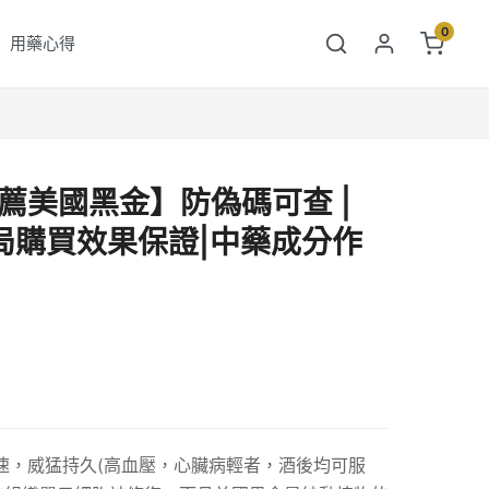
0
用藥心得
薦美國黑金】防偽碼可查 |
藥局購買效果保證|中藥成分作
速，威猛持久(高血壓，心臟病輕者，酒後均可服