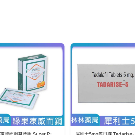
凍威而鋼雙效版 Super P-
犀利士5mg每日錠 Tadarise