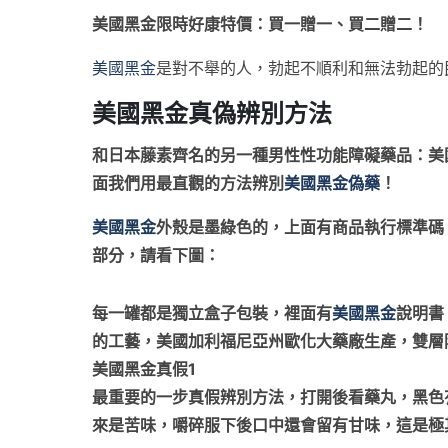
美國黑金限時好康特價：買一贈一、買二贈二！
美國黑金
是對不舉的人，勃起不順利和無法勃起的
美國黑金真偽辨別方法
和日本藤素齊名的另一種男性性功能障礙藥品：美
面我們用最直觀的方法辨別
美國黑金偽藥
！
美國黑金
外殼是墨綠色的，上面有商品執行標準碼
部分，請看下圖：
每一罐都是獨立盒子包裝，裡面有
美國黑金
說明書
的工藝，美國加利福尼亞州歐化大藥廠生產，雙層
美國黑金真假1
最重要的一步真假辨別方法，打開後看藥丸，黑色有
來是苦味，嚼碎服下後口中還會留有甘味，這是極