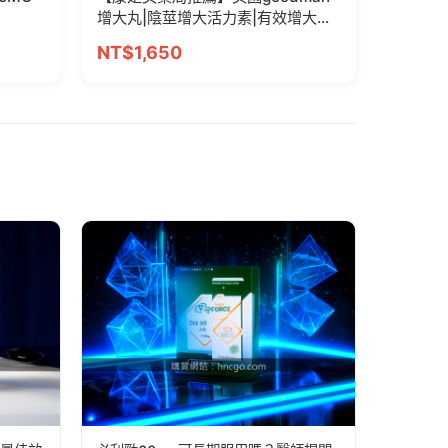
增大丸|陰莖增大活力素|有效增大增
粗
NT$1,650