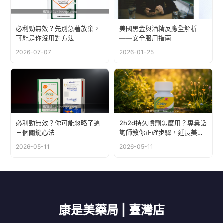
必利勁無效？先別急著放棄，
美國黑金與酒精反應全解析
可能是你沒用對方法
——安全服用指南
2026-07-07
2026-01-25
必利勁無效？你可能忽略了這
2h2d持久噴劑怎麼用？專業諮
三個關鍵心法
詢師教你正確步驟，延長美好
時光
2026-05-11
2026-05-11
康是美藥局 | 臺灣店