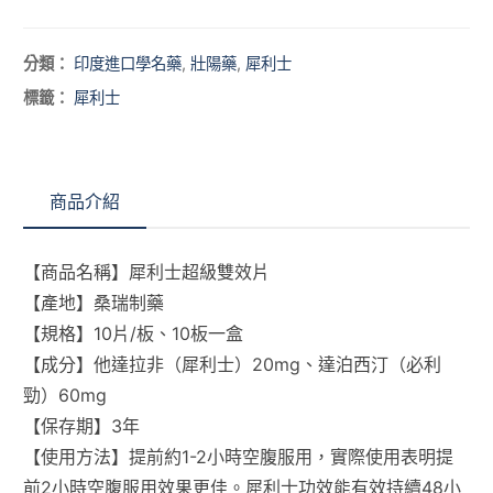
分類：
印度進口學名藥
,
壯陽藥
,
犀利士
標籤：
犀利士
商品介紹
【商品名稱】犀利士超級雙效片
【產地】桑瑞制藥
【規格】10片/板、10板一盒
【成分】他達拉非（犀利士）20mg、達泊西汀（必利
勁）60mg
【保存期】3年
【使用方法】提前約1-2小時空腹服用，實際使用表明提
前2小時空腹服用效果更佳。犀利士功效能有效持續48小