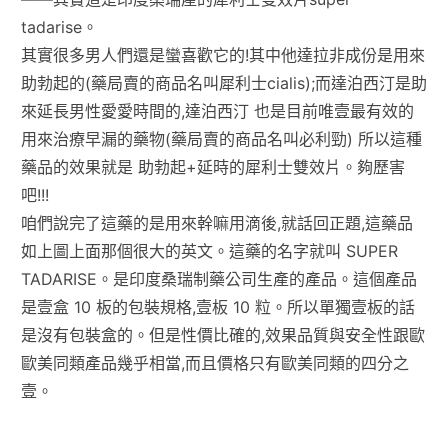
tadarise。
其實很多男人們還是蠻喜歡它的!其中他達拉非成份是用來
助勃起的(藥局賣的商品名叫犀利士cialis);而達泊西汀是助
來延長男性愛愛時間的,達泊西汀 也是目前唯壹最有效的
用來治療早漏的藥物(藥局賣的商品名叫必利勁) 所以這種
藥品的效果就是 助勃起+延時的犀利士雙效片。夠歷害
吧!!!
咱們說完了這藥的是用來幹嘛用滴後,就話回正題,這藥品
如上圖上面那個很大的英文。這藥的名字就叫 SUPER
TADARISE。是印度桑瑞制藥公司生產的產品。這個產品
是壹盒 10 板的包裝規格,壹板 10 粒。所以單獨壹板的話
是沒有包裝盒的。但是性價比確的,效果品質與安全性跟歐
歐美同類產品幾乎相當,而且價格只有歐美同類的四分之
壹。