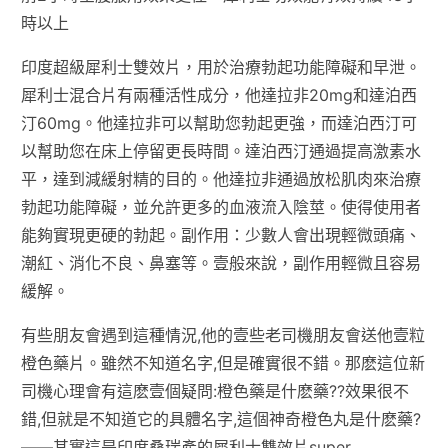
時以上
印度超級犀利士雙效片，用於治療勃起功能障礙和早泄。
犀利士混合片有兩種活性成分，他達拉非20mg和達泊西
汀60mg。他達拉非可以幫助您勃起更強，而達泊西汀可
以幫助您在床上停留更長時間。達泊西汀通過提高激素水
平，達到減緩射精的目的。他達拉非通過放松肌肉來治療
勃起功能障礙，並允許更多的血液流入陰莖。使得使用者
能夠實現更硬的勃起。副作用：少數人會出現輕微頭痛、
潮紅、消化不良、鼻塞等。壹般來說，副作用輕微且容易
緩解。
有些朋友會遇到這種情況,他的壹些老司機朋友會送他壹粒
橙色藥片。雖然不知道名字,但是確實很不錯。那麽這位新
司機心理會有這麽壹個疑問:橙色藥是什麽藥??效果很不
錯,但就是不知道它的具體名字,這個神奇橙色丸是什麽藥?
——其實這是印度桑瑞產的犀利士雙效片super