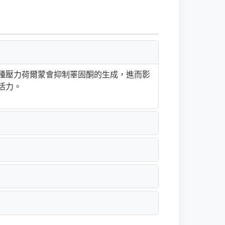
種壓力荷爾蒙會抑制睪固酮的生成，進而影
活力。