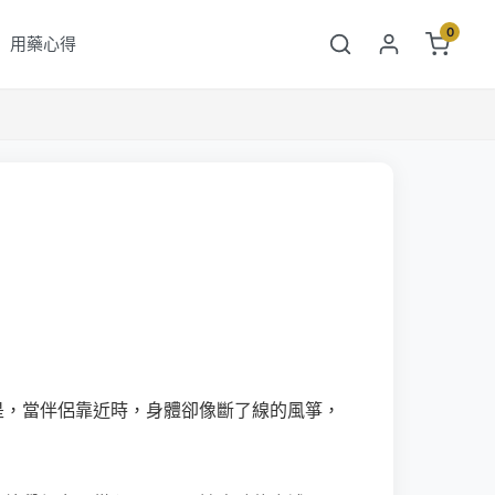
0
用藥心得
是，當伴侶靠近時，身體卻像斷了線的風箏，