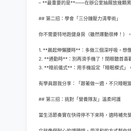
– **最重要的是**——在辦公室抽屜放幾
## 第二招：學會「三分鐘壓力清零術」
你不需要特地跑健身房（雖然運動很棒！）
1. **晨起伸懶腰時**：多做三個深呼吸，
2. **通勤時**：別再滑手機了！閉眼聽首
3. **睡前儀式**：用手機設定「睡眠模
有學員跟我分享：「跟著做一週，不只睡眠
## 第三招：挑對「營養隊友」溫柔呵護
當生活節奏實在快得停不下來時，適時補充營
它就像個耐心的調理師，用溫和的方式幫你