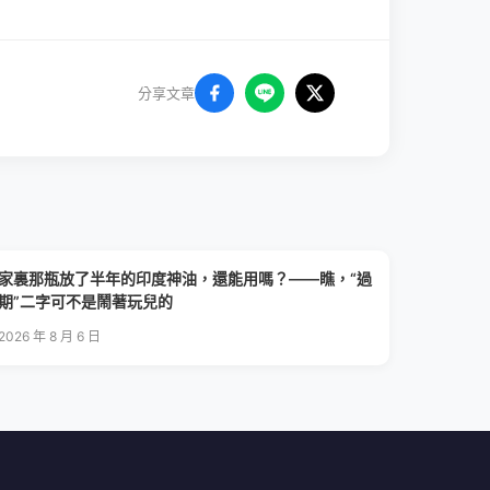
分享文章
家裏那瓶放了半年的印度神油，還能用嗎？——瞧，“過
期”二字可不是鬧著玩兒的
2026 年 8 月 6 日