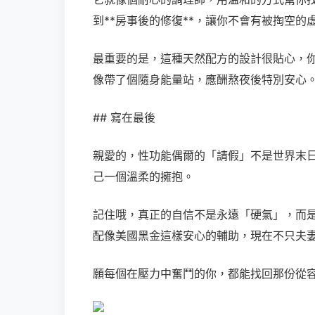
到**房事後的修復**，讓你不會有被掏空
最重要的是，這種天然配方的設計很貼心，
像帶了個隨身能量站，應酬熬夜後特別安心
## 寫在最後
親愛的，性功能偶爾的「請假」不是世界末
己一個溫柔的擁抱。
記住哦，真正的自信不是永遠「硬氣」，而
配像美國黑金這樣安心的輔助，現在不只夫
願每個在壓力中奮鬥的你，都能找回那份從