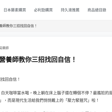
日本藤素購買
必利勁購買
持久液推薦
商品總目錄
養師教你三招找回自信！
局藥師
營養師教你三招找回自信！
招找回自信！
，白天咖啡當水喝，晚上躺在床上腦子還在轉個不停？最尷尬的
人」，而是現代生活給我們悄悄戴上的「壓力緊箍咒」啦！