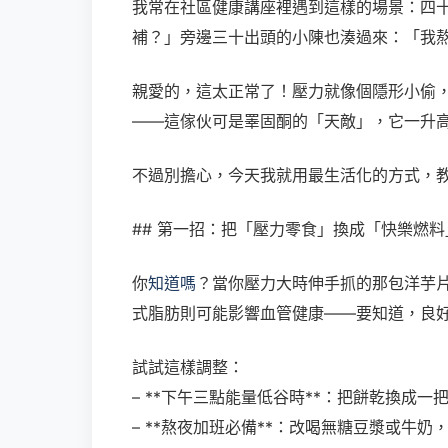
我常在社區健康講座裡遇到這樣的場景：四
補？」旁邊三十出頭的小陳也湊過來：「我
親愛的，這太正常了！壓力就像個隱形小偷
——這傢伙可是睪固酮的「天敵」，它一升
不過別擔心，今天我就用最生活化的方式，
## 第一招：把「壓力零食」換成「快樂燃料
你
知道嗎
？當你壓力大時伸手抓的那包洋芋
式脂肪則可能影響血管健康——要知道，良
試試這樣調整：
– **下午三點能量低谷時**：把餅乾換成
– **熬夜加班必備**：改喝無糖豆漿或牛