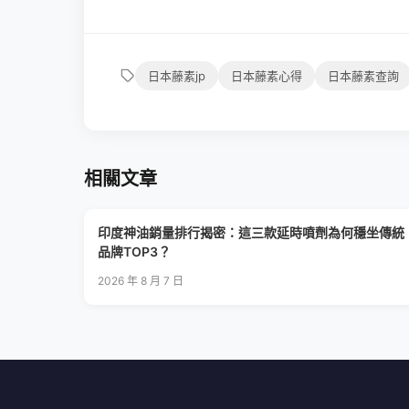
日本藤素jp
日本藤素心得
日本藤素查詢
相關文章
印度神油銷量排行揭密：這三款延時噴劑為何穩坐傳統
品牌TOP3？
2026 年 8 月 7 日