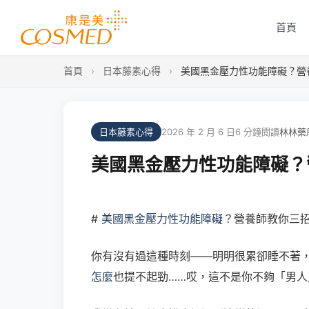
首頁
首頁
›
日本藤素心得
›
美國黑金壓力性功能障礙？營
日本藤素心得
2026 年 2 月 6 日
6 分鐘閱讀
林林藥
美國黑金壓力性功能障礙？
#
美國黑金壓力性功能障礙
？營養師教你三
你有沒有過這種時刻——明明很累卻睡不著
怎麼
也提不起勁……哎，這不是你不夠「男