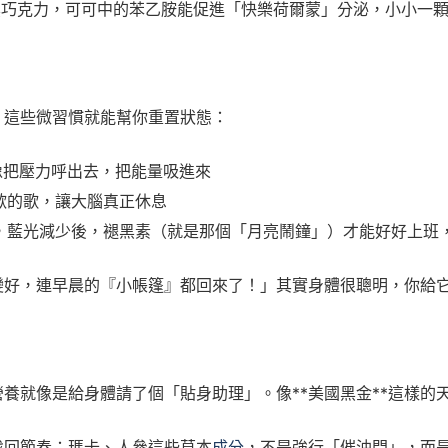
顆黑巧克力，可可中的苯乙胺能促進「快樂荷爾蒙」分泌，小小一
，這些微習慣就能幫你重置狀態：
想像把壓力呼出去，把能量吸進來
喜歡的歌，讓大腦真正休息
式」，藍光減少後，褪黑素（就是那個「月亮鬧鐘」）才能好好上
變好，連早晨的『小帳篷』都回來了！」其實身體很聰明，你給
養就像是給身體請了個「貼身助理」。像**美國黑金**這樣的
找回節奏：瑪卡、人參這些草本
成分
，不是強行「催油門」，而