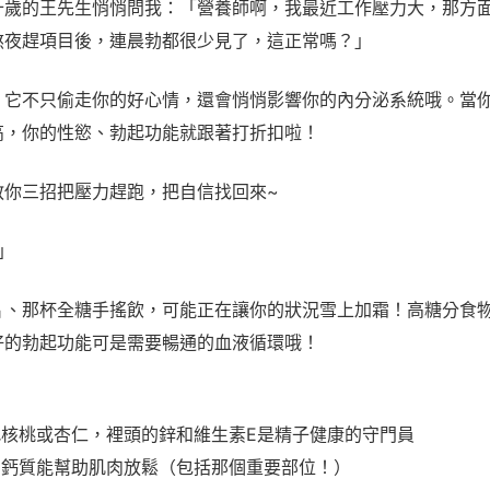
十歲的王先生悄悄問我：「營養師啊，我最近工作壓力大，那方
熬夜趕項目後，連晨勃都很少見了，這正常嗎？」
，它不只偷走你的好心情，還會悄悄影響你的內分泌系統哦。當
高，你的性慾、勃起功能就跟著打折扣啦！
教你三招把壓力趕跑，把自信找回來~
」
片、那杯全糖手搖飲，可能正在讓你的狀況雪上加霜！高糖分食
好的勃起功能可是需要暢通的血液循環哦！
一把核桃或杏仁，裡頭的鋅和維生素E是精子健康的守門員
奶，鈣質能幫助肌肉放鬆（包括那個重要部位！）